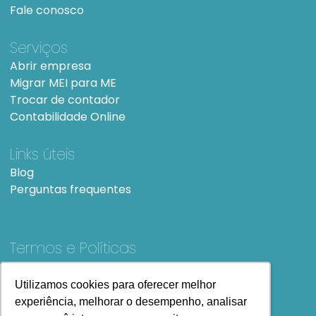
Fale conosco
Serviços
Abrir empresa
Migrar MEI para ME
Trocar de contador
Contabilidade Online
Links úteis
Blog
Perguntas frequentes
Termos e Políticas
Termos e condições de Uso
SiteMap
Utilizamos cookies para oferecer melhor
Utilizamos cookies para oferecer melhor
experiência, melhorar o desempenho, analisar
experiência, melhorar o desempenho, analisar