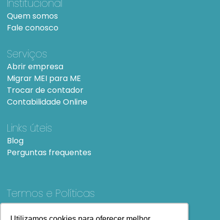
Institucional
Quem somos
Fale conosco
Serviços
Abrir empresa
Migrar MEI para ME
Trocar de contador
Contabilidade Online
Links úteis
Blog
Perguntas frequentes
Termos e Políticas
Termos e condições de Uso
SiteMap
Utilizamos cookies para oferecer melhor
Utilizamos cookies para oferecer melhor