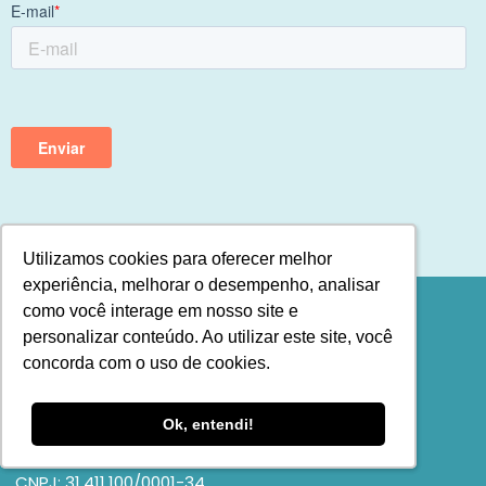
Utilizamos cookies para oferecer melhor
Utilizamos cookies para oferecer melhor
experiência, melhorar o desempenho, analisar
experiência, melhorar o desempenho, analisar
como você interage em nosso site e
como você interage em nosso site e
personalizar conteúdo. Ao utilizar este site, você
personalizar conteúdo. Ao utilizar este site, você
concorda com o uso de cookies.
concorda com o uso de cookies.
Ok, entendi!
Ok, entendi!
Já Calculei Contabilidade Ltda.
Conselho Regional de Contabilidade: 2SP039654.
CNPJ: 31.411.100/0001-34