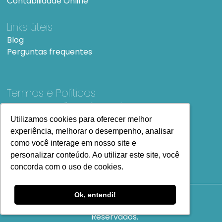
Contabilidade Online
Links úteis
Blog
Perguntas frequentes
Termos e Políticas
Termos e condições de Uso
SiteMap
Utilizamos cookies para oferecer melhor
Utilizamos cookies para oferecer melhor
experiência, melhorar o desempenho, analisar
experiência, melhorar o desempenho, analisar
como você interage em nosso site e
como você interage em nosso site e
personalizar conteúdo. Ao utilizar este site, você
personalizar conteúdo. Ao utilizar este site, você
concorda com o uso de cookies.
concorda com o uso de cookies.
Ok, entendi!
Ok, entendi!
Copyright
2023 Todos os Direitos
Reservados.