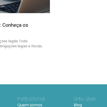
e: Conheça os
ações legais Toda
igações legais e fiscais.
Institucional
Links úteis
Quem somos
Blog