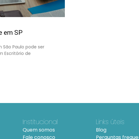
ne em SP
em São Paulo pode ser
 Escritório de
Institucional
Links úteis
Quem somos
Blog
Fale conosco
Perguntas freque