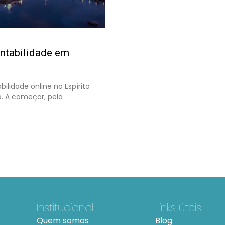
ontabilidade em
idade online no Espírito
o. A começar, pela
Institucional
Links úteis
Quem somos
Blog