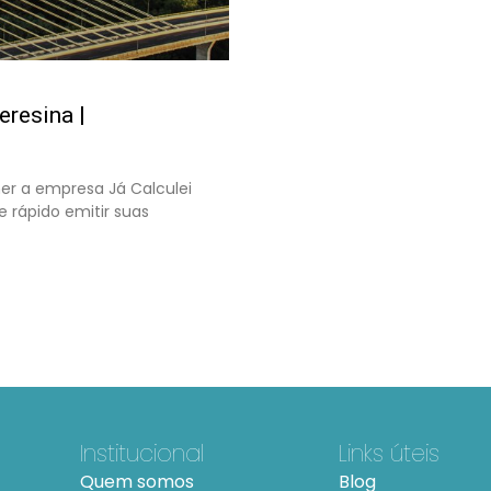
eresina |
her a empresa Já Calculei
e rápido emitir suas
Institucional
Links úteis
Quem somos
Blog