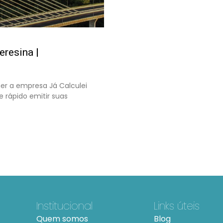
eresina |
her a empresa Já Calculei
e rápido emitir suas
Institucional
Links úteis
Quem somos
Blog