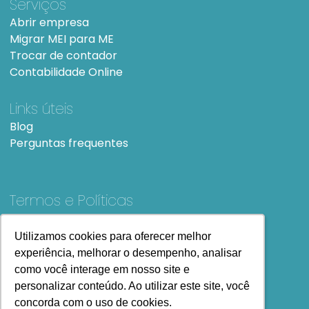
Serviços
Abrir empresa
Migrar MEI para ME
Trocar de contador
Contabilidade Online
Links úteis
Blog
Perguntas frequentes
Termos e Políticas
Termos e condições de Uso
SiteMap
Utilizamos cookies para oferecer melhor
Utilizamos cookies para oferecer melhor
experiência, melhorar o desempenho, analisar
experiência, melhorar o desempenho, analisar
como você interage em nosso site e
como você interage em nosso site e
personalizar conteúdo. Ao utilizar este site, você
personalizar conteúdo. Ao utilizar este site, você
concorda com o uso de cookies.
concorda com o uso de cookies.