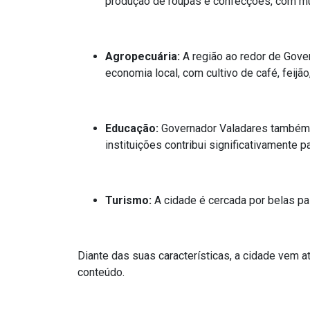
produção de roupas e confecções, com mui
Agropecuária:
A região ao redor de Gover
economia local, com cultivo de café, feijão
Educação:
Governador Valadares também é 
instituições contribui significativamente p
Turismo:
A cidade é cercada por belas pai
Diante das suas características, a cidade vem 
conteúdo.