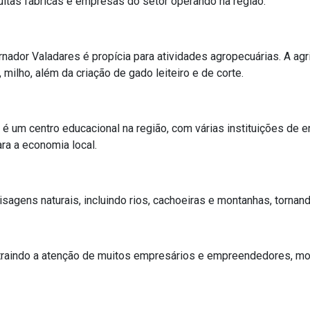
tas fábricas e empresas do setor operando na região.
nador Valadares é propícia para atividades agropecuárias. A agri
, milho, além da criação de gado leiteiro e de corte.
um centro educacional na região, com várias instituições de e
ara a economia local.
sagens naturais, incluindo rios, cachoeiras e montanhas, tornand
atraindo a atenção de muitos empresários e empreendedores, mot