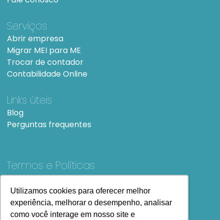
Serviços
Abrir empresa
Migrar MEI para ME
Trocar de contador
Contabilidade Online
Links úteis
Blog
Perguntas frequentes
Termos e Políticas
Termos e condições de Uso
SiteMap
Utilizamos cookies para oferecer melhor
Utilizamos cookies para oferecer melhor
experiência, melhorar o desempenho, analisar
experiência, melhorar o desempenho, analisar
como você interage em nosso site e
como você interage em nosso site e