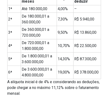
meses
deduzir
1ª
Até 180.000,00
4,00%
–
De 180.000,01 a
2ª
7,30%
R$ 5.940,00
360.000,00
De 360.000,01 a
3ª
9,50%
R$ 13.860,00
720.000,00
De 720.000,01 a
4ª
10,70%
R$ 22.500,00
1.800.000,00
De 1.800.000,01 a
5ª
14,30%
R$ 87.300,00
3.600.000,00
De 3.600.000,01 a
6ª
19,00%
R$ 378.000,00
4.800.000,00
A alíquota inicial é de 4% e considerando as deduções,
pode chegar a no máximo 11,12% sobre o faturamento
mensal.