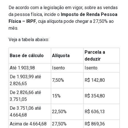
De acordo com a legislação em vigor, sobre as vendas
da pessoa física, incide o
Imposto de Renda Pessoa
Física – IRPF
, cuja alíquota pode chegar a 27,50% ao
mês.
Veja a tabela abaixo:
Parcela a
Base de cálculo
Alíquota
deduzir
Até 1.903,98
Isento
Isento
De 1.903,99 até
7,50%
R$ 142,80
2.826,65
De 2.826,66 até
15%
R$ 354,80
3.751,05
De 3.751,06 até
22,50%
R$ 636,13
4.664,68
Acima de 4.664,68
27,50%
R$ 869,36